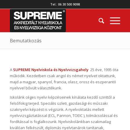
Tel.: 06 30 500 9098
Bemutatkozás
A
SUPREME Nyelviskola és Nyelvvizsgahely
25 éve, 1995 óta
működik. Kezdetben csak angol és német nyelvet oktattunk,
majd a magyar, spanyol, francia, olasz, orosz és eszperantó
nyelvvel bővült választékunk.
Iskolánk céges nyelvi képzéseinek kínálata kezdő szinttől a
felsőfokig terjed. Speciális üzleti, gazdasági és műszaki
szaknyelvi képzést is végzünk. A nyelvoktatás mellett
nyelvvizsgáztatással (ECL, Pannon, TOEIC ), tolmácsolással és
fordítással is foglalkozunk. Nyelviskolánkban szakmailag
kiválóan felkészült, diplomás nyelvtanárok tanítanak,