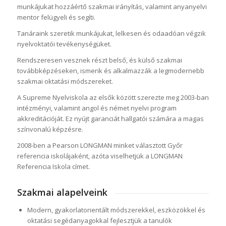
munkájukat hozzáértő szakmai irányítás, valamint anyanyelvi
mentor felügyeli és segíti.
Tanáraink szeretik munkájukat, lelkesen és odaadóan végzik
nyelvoktatói tevékenységüket.
Rendszeresen vesznek részt belső, és külső szakmai
továbbképzéseken, ismerik és alkalmazzák a legmodernebb
szakmai oktatási módszereket.
A Supreme Nyelviskola az elsők között szerezte meg 2003-ban
intézményi, valamint angol és német nyelvi program
akkreditációját. Ez nyújt garanciát hallgatói számára a magas
színvonalú képzésre.
2008-ben a Pearson LONGMAN minket választott Győr
referencia iskolájaként, azóta viselhetjük a LONGMAN
Referencia Iskola címet.
Szakmai alapelveink
Modern, gyakorlatorientált módszerekkel, eszközökkel és
oktatási segédanyagokkal fejlesztjük a tanulók