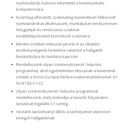
nyelvtudását, különös tekintettel a kommunikatív
kompetenciára.
Kizárólag elhivatott, szakmailag maximálisan felkészült
nyelvtanárokat alkalmazunk, munkájukat rendszeresen
felügyeljük és rendszeres szakmai
továbbképzéseket biztosítunk számukra.
Minden esetben etikusan járunk el az oktatási
tevékenységeink hirdetése valamint a hallgatók
beiskolázása és tanítása kapcsán.
Rendelkezünk olyan szintrendszerrel / képzési
programmal, ahol egyértelműen látszanak a kimeneteli
szintek a Közös Európai Referenciakeret jelöléseivel: A1-
A2-B1-B2-C1-C2
Olyan szintrendszerrel / képzési programmal
rendelkezünk, mely biztosítja a tanulók folyamatos
tanulását legalább C1 szintig.
Iskolánk tanúsítványt állít ki a tanfolyamot sikeresen
elvégző hallgatóknak.